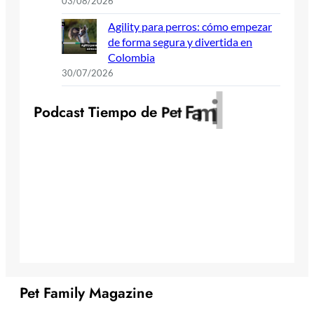
03/08/2026
Agility para perros: cómo empezar
de forma segura y divertida en
Colombia
30/07/2026
y
l
i
m
a
F
t
e
P
o
d
c
a
s
t
T
i
e
m
p
o
d
e
P
Pet Family Magazine