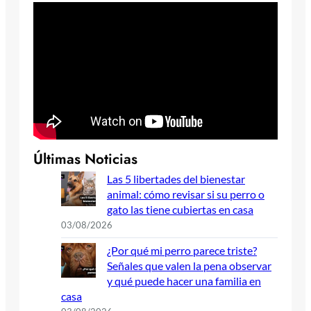
Últimas Noticias
Las 5 libertades del bienestar
animal: cómo revisar si su perro o
gato las tiene cubiertas en casa
03/08/2026
¿Por qué mi perro parece triste?
Señales que valen la pena observar
y qué puede hacer una familia en
casa