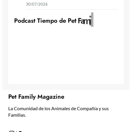
30/07/2026
y
l
i
m
a
F
t
e
P
o
d
c
a
s
t
T
i
e
m
p
o
d
e
P
Pet Family Magazine
La Comunidad de los Animales de Compañía y sus
Familias.