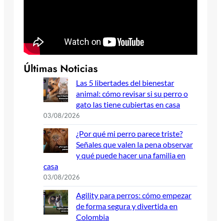
Últimas Noticias
Las 5 libertades del bienestar
animal: cómo revisar si su perro o
gato las tiene cubiertas en casa
03/08/2026
¿Por qué mi perro parece triste?
Señales que valen la pena observar
y qué puede hacer una familia en
casa
03/08/2026
Agility para perros: cómo empezar
de forma segura y divertida en
Colombia