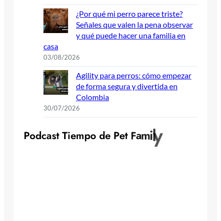
¿Por qué mi perro parece triste?
Señales que valen la pena observar
y qué puede hacer una familia en
casa
03/08/2026
Agility para perros: cómo empezar
de forma segura y divertida en
Colombia
30/07/2026
y
l
i
P
o
d
c
a
s
t
T
i
e
m
p
o
d
e
P
e
t
F
a
m