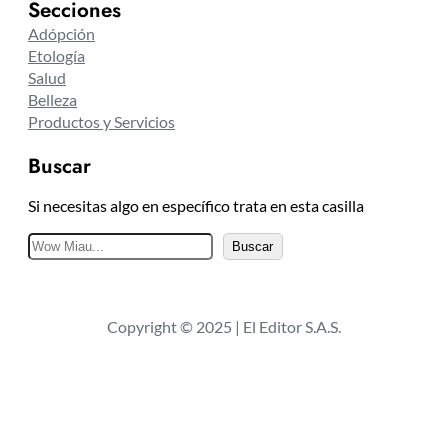
Secciones
Adópción
Etología
Salud
Belleza
Productos y Servicios
Buscar
Si necesitas algo en específico trata en esta casilla
B
Buscar
u
s
c
Copyright © 2025 | El Editor S.A.S.
a
r