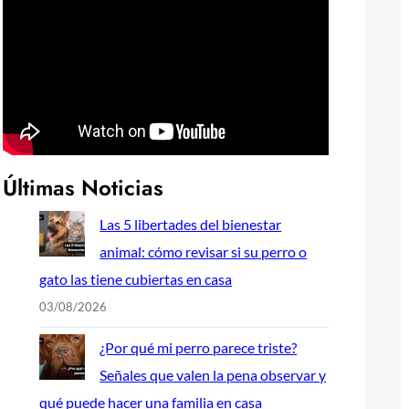
Últimas Noticias
Las 5 libertades del bienestar
animal: cómo revisar si su perro o
gato las tiene cubiertas en casa
03/08/2026
¿Por qué mi perro parece triste?
Señales que valen la pena observar y
qué puede hacer una familia en casa