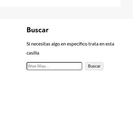
Buscar
Si necesitas algo en específico trata en esta
casilla
B
Buscar
u
s
c
a
r