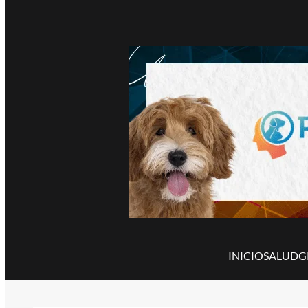
INICIO
SALUD
G