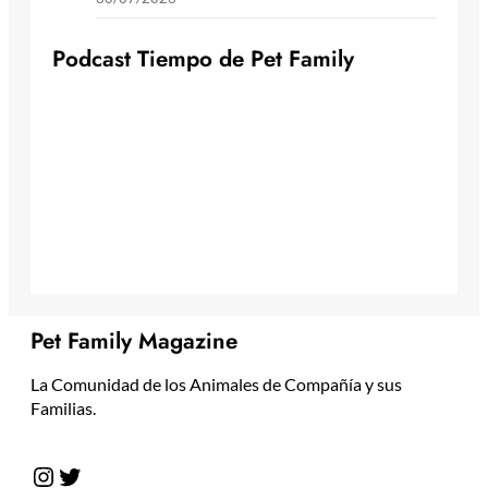
P
o
d
c
a
s
t
T
i
e
m
p
o
d
e
P
e
t
F
a
m
i
l
y
Pet Family Magazine
La Comunidad de los Animales de Compañía y sus
Familias.
Instagram
Twitter