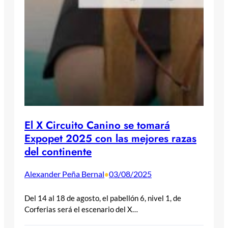
El X Circuito Canino se tomará
Expopet 2025 con las mejores razas
del continente
Alexander Peña Bernal
03/08/2025
•
Del 14 al 18 de agosto, el pabellón 6, nivel 1, de
Corferias será el escenario del X…