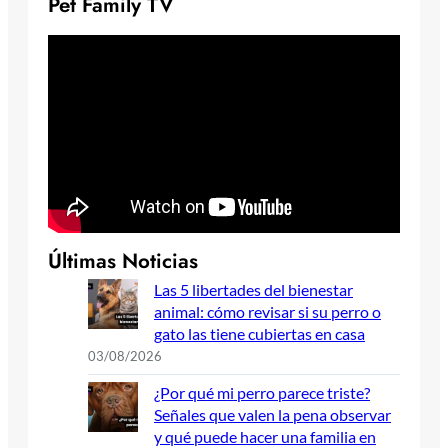
Pet Family TV
Últimas Noticias
Las 5 libertades del bienestar
animal: cómo revisar si su perro o
gato las tiene cubiertas en casa
03/08/2026
¿Por qué mi perro parece triste?
Señales que valen la pena observar
y qué puede hacer una familia en