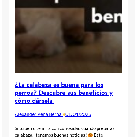
¿La calabaza es buena para los
perros? Descubre sus beneficios y
cómo dársela
Alexander Peña Bernal
01/04/2025
•
Si tu perro te mira con curiosidad cuando preparas
calabaza, ¡tenemos buenas noticias!
Este