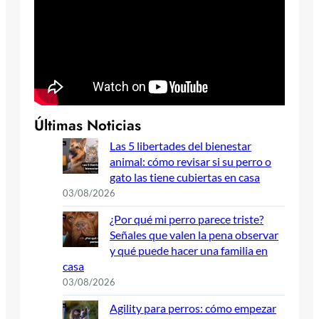
Últimas Noticias
Las 5 libertades del bienestar
animal: cómo revisar si su perro o
gato las tiene cubiertas en casa
03/08/2026
¿Por qué mi perro parece triste?
Señales que valen la pena observar
y qué puede hacer una familia en
casa
03/08/2026
Agility para perros: cómo empezar