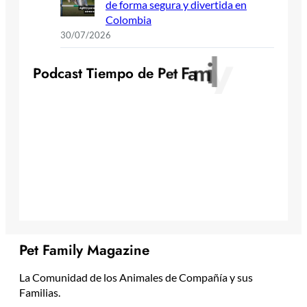
de forma segura y divertida en
Colombia
30/07/2026
y
l
i
m
a
F
P
o
d
c
a
s
t
T
i
e
m
p
o
d
e
P
e
t
Pet Family Magazine
La Comunidad de los Animales de Compañía y sus
Familias.