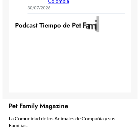
Colombia
30/07/2026
y
l
i
m
a
F
t
P
o
d
c
a
s
t
T
i
e
m
p
o
d
e
P
e
Pet Family Magazine
La Comunidad de los Animales de Compañía y sus
Familias.