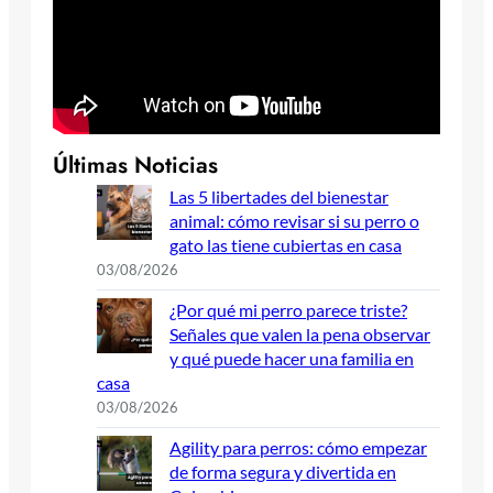
Últimas Noticias
Las 5 libertades del bienestar
animal: cómo revisar si su perro o
gato las tiene cubiertas en casa
03/08/2026
¿Por qué mi perro parece triste?
Señales que valen la pena observar
y qué puede hacer una familia en
casa
03/08/2026
Agility para perros: cómo empezar
de forma segura y divertida en