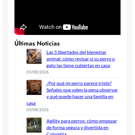
Últimas Noticias
Las 5 libertades del bienestar
animal: cómo revisar si su perro o
gato las tiene cubiertas en casa
03/08/2026
¿Por qué mi perro parece triste?
Señales que valen la pena observar
y qué puede hacer una familia en
casa
03/08/2026
Agility para perros: cómo empezar
de forma segura y divertida en
Colombia