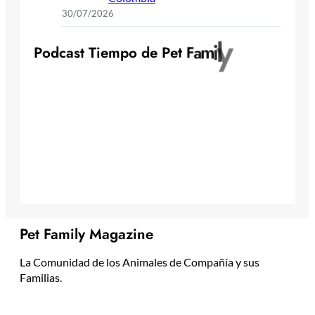
30/07/2026
y
l
i
m
a
F
P
o
d
c
a
s
t
T
i
e
m
p
o
d
e
P
e
t
Pet Family Magazine
La Comunidad de los Animales de Compañía y sus
Familias.