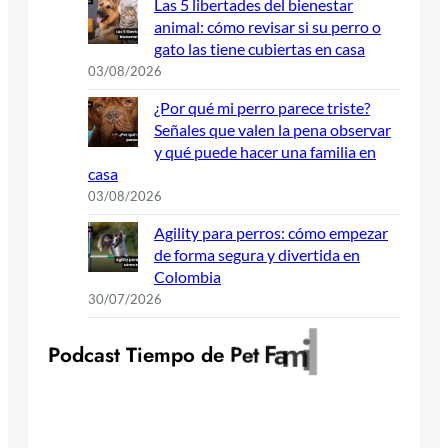
Las 5 libertades del bienestar
animal: cómo revisar si su perro o
gato las tiene cubiertas en casa
03/08/2026
¿Por qué mi perro parece triste?
Señales que valen la pena observar
y qué puede hacer una familia en
casa
03/08/2026
Agility para perros: cómo empezar
de forma segura y divertida en
Colombia
30/07/2026
y
l
i
m
a
F
t
P
o
d
c
a
s
t
T
i
e
m
p
o
d
e
P
e