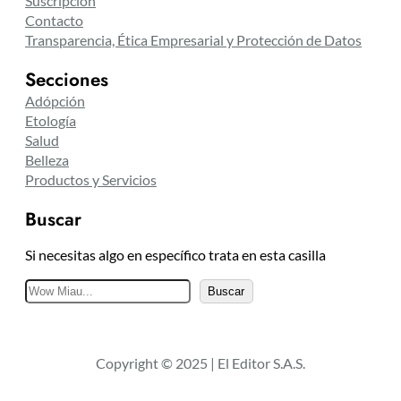
Suscripción
Contacto
Transparencia, Ética Empresarial y Protección de Datos
Secciones
Adópción
Etología
Salud
Belleza
Productos y Servicios
Buscar
Si necesitas algo en específico trata en esta casilla
B
Buscar
u
s
c
Copyright © 2025 | El Editor S.A.S.
a
r