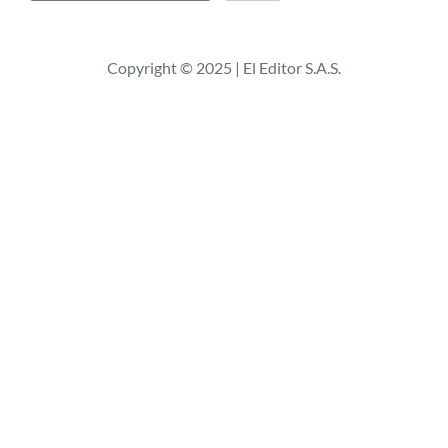
u
s
c
Copyright © 2025 | El Editor S.A.S.
a
r