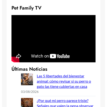
Pet Family TV
Últimas Noticias
Las 5 libertades del bienestar
animal: cómo revisar si su perro o
gato las tiene cubiertas en casa
03/08/2026
¿Por qué mi perro parece triste?
Señales que valen la pena observar