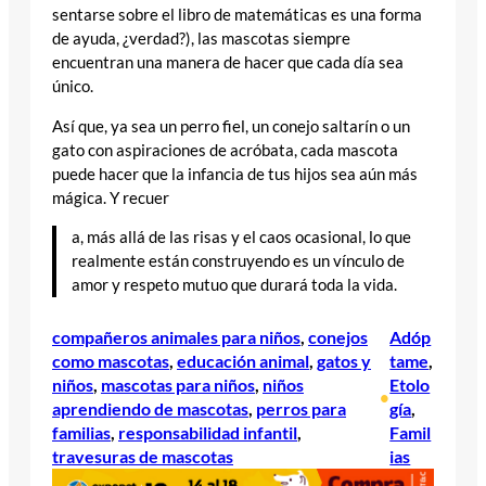
sentarse sobre el libro de matemáticas es una forma
de ayuda, ¿verdad?), las mascotas siempre
encuentran una manera de hacer que cada día sea
único.
Así que, ya sea un perro fiel, un conejo saltarín o un
gato con aspiraciones de acróbata, cada mascota
puede hacer que la infancia de tus hijos sea aún más
mágica. Y recuer
a, más allá de las risas y el caos ocasional, lo que
realmente están construyendo es un vínculo de
amor y respeto mutuo que durará toda la vida.
compañeros animales para niños
, 
conejos
Adóp
como mascotas
, 
educación animal
, 
gatos y
tame
, 
niños
, 
mascotas para niños
, 
niños
Etolo
•
aprendiendo de mascotas
, 
perros para
gía
, 
familias
, 
responsabilidad infantil
, 
Famil
travesuras de mascotas
ias