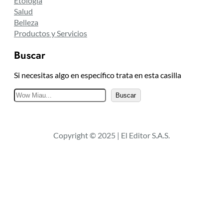
Etología
Salud
Belleza
Productos y Servicios
Buscar
Si necesitas algo en específico trata en esta casilla
B
Buscar
u
s
c
Copyright © 2025 | El Editor S.A.S.
a
r