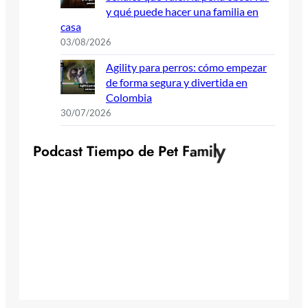
y qué puede hacer una familia en
casa
03/08/2026
Agility para perros: cómo empezar
de forma segura y divertida en
Colombia
30/07/2026
P
o
d
c
a
s
t
T
i
e
m
p
o
d
e
P
e
t
F
a
m
i
l
y