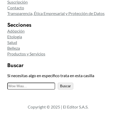
Suscripción
Contacto
Transparencia, Ética Empresarial y Protección de Datos
Secciones
Adópción
Etología
Salud
Belleza
Productos y Servicios
Buscar
Si necesitas algo en específico trata en esta casilla
B
Buscar
u
s
c
Copyright © 2025 | El Editor S.A.S.
a
r