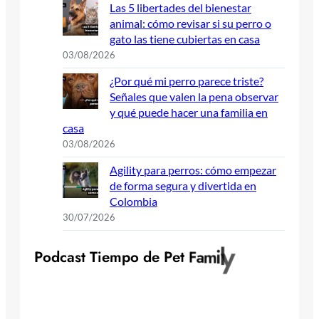
Las 5 libertades del bienestar
animal: cómo revisar si su perro o
gato las tiene cubiertas en casa
03/08/2026
¿Por qué mi perro parece triste?
Señales que valen la pena observar
y qué puede hacer una familia en
casa
03/08/2026
Agility para perros: cómo empezar
de forma segura y divertida en
Colombia
30/07/2026
y
P
o
d
c
a
s
t
T
i
e
m
p
o
d
e
P
e
t
F
a
m
i
l