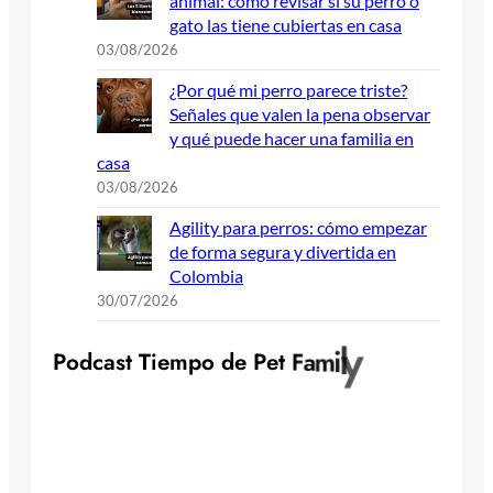
animal: cómo revisar si su perro o
gato las tiene cubiertas en casa
03/08/2026
¿Por qué mi perro parece triste?
Señales que valen la pena observar
y qué puede hacer una familia en
casa
03/08/2026
Agility para perros: cómo empezar
de forma segura y divertida en
Colombia
30/07/2026
P
o
d
c
a
s
t
T
i
e
m
p
o
d
e
P
e
t
F
a
m
i
l
y