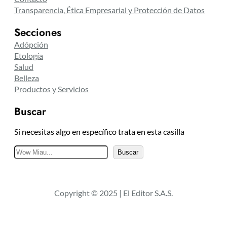
Transparencia, Ética Empresarial y Protección de Datos
Secciones
Adópción
Etología
Salud
Belleza
Productos y Servicios
Buscar
Si necesitas algo en específico trata en esta casilla
B
Buscar
u
s
c
Copyright © 2025 | El Editor S.A.S.
a
r