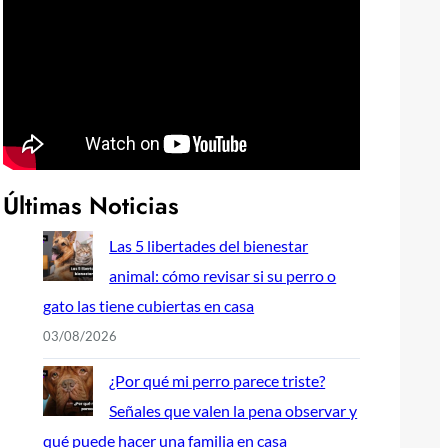
Últimas Noticias
Las 5 libertades del bienestar
animal: cómo revisar si su perro o
gato las tiene cubiertas en casa
03/08/2026
¿Por qué mi perro parece triste?
Señales que valen la pena observar y
qué puede hacer una familia en casa