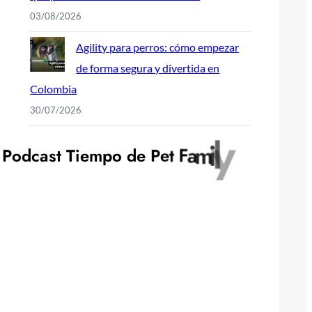
03/08/2026
Agility para perros: cómo empezar
de forma segura y divertida en
Colombia
30/07/2026
y
P
o
d
c
a
s
t
T
i
e
m
p
o
d
e
P
e
t
F
a
m
i
l