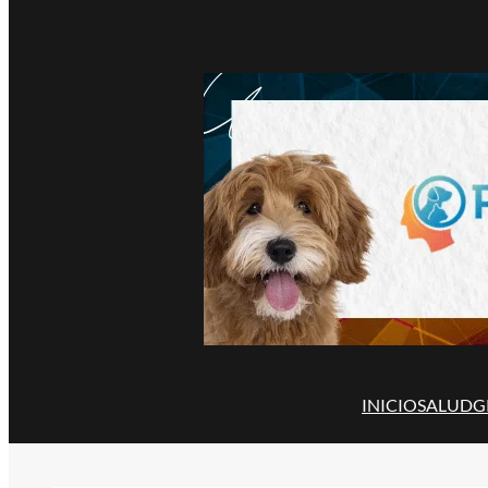
INICIO
SALUD
G