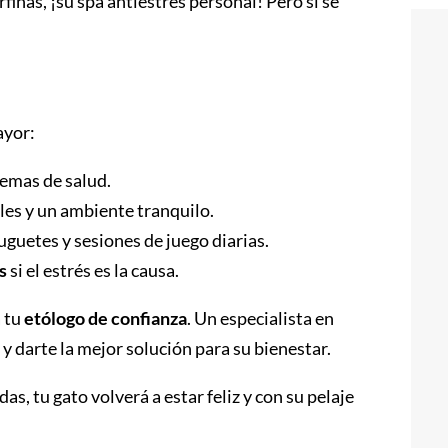
rfinas, ¡su spa antiestrés personal! Pero si se
ayor:
lemas de salud.
les y un ambiente tranquilo.
uguetes y sesiones de juego diarias.
s
si el estrés es la causa.
a tu
etólogo de confianza
. Un especialista en
y darte la mejor solución para su bienestar.
s, tu gato volverá a estar feliz y con su pelaje