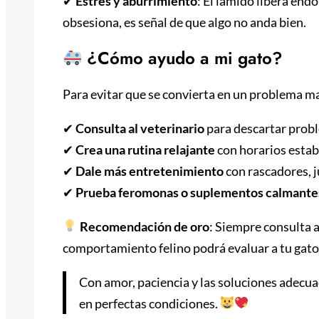
✔
Estrés y aburrimiento
: El lamido libera endo
obsesiona, es señal de que algo no anda bien.
¿Cómo ayudo a mi gato?
Para evitar que se convierta en un problema m
✔
Consulta al veterinario
para descartar prob
✔
Crea una rutina relajante
con horarios estab
✔
Dale más entretenimiento
con rascadores, j
✔
Prueba feromonas o suplementos calmante
Recomendación de oro
: Siempre consulta 
comportamiento felino podrá evaluar a tu gato 
Con amor, paciencia y las soluciones adecuada
en perfectas condiciones.