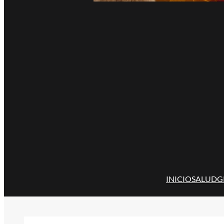
INICIO
SALUD
G