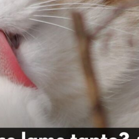
Publicidad
Social Media
TikTok
WhatsApp
Instagram
Spotify
YouTube
Facebook
Twitter
Clic para suscribirte a la revista
Revista