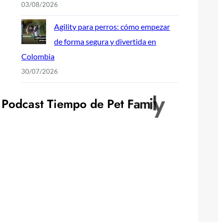
03/08/2026
Agility para perros: cómo empezar
de forma segura y divertida en
Colombia
30/07/2026
P
o
d
c
a
s
t
T
i
e
m
p
o
d
e
P
e
t
F
a
m
i
l
y