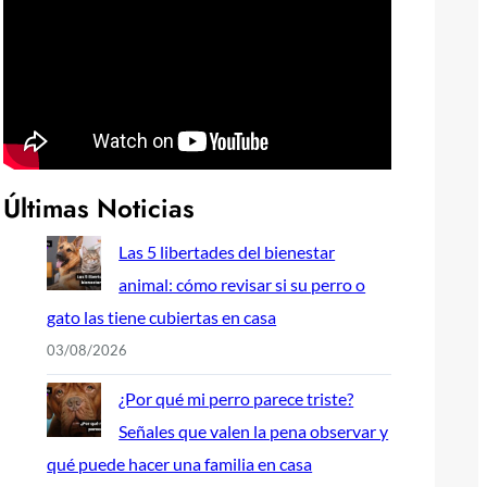
Últimas Noticias
Las 5 libertades del bienestar
animal: cómo revisar si su perro o
gato las tiene cubiertas en casa
03/08/2026
¿Por qué mi perro parece triste?
Señales que valen la pena observar y
qué puede hacer una familia en casa