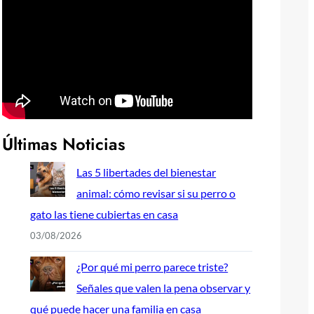
Últimas Noticias
Las 5 libertades del bienestar
animal: cómo revisar si su perro o
gato las tiene cubiertas en casa
03/08/2026
¿Por qué mi perro parece triste?
Señales que valen la pena observar y
qué puede hacer una familia en casa