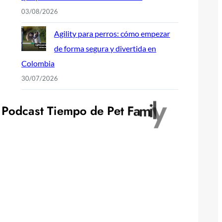
03/08/2026
Agility para perros: cómo empezar
de forma segura y divertida en
Colombia
30/07/2026
P
o
d
c
a
s
t
T
i
e
m
p
o
d
e
P
e
t
F
a
m
i
l
y