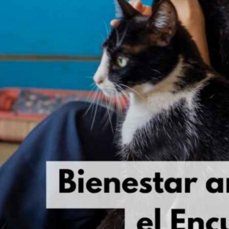
Publicidad
Social Media
TikTok
WhatsApp
Instagram
Spotify
YouTube
Facebook
Twitter
Clic para suscribirte a la revista
Revista