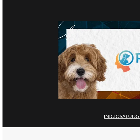
INICIO
SALUD
G