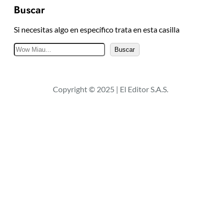
Buscar
Si necesitas algo en específico trata en esta casilla
B
Buscar
u
s
c
Copyright © 2025 | El Editor S.A.S.
a
r