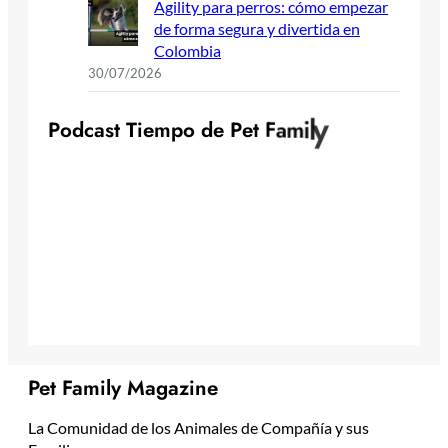
Agility para perros: cómo empezar
de forma segura y divertida en
Colombia
30/07/2026
y
l
i
m
P
o
d
c
a
s
t
T
i
e
m
p
o
d
e
P
e
t
F
a
Pet Family Magazine
La Comunidad de los Animales de Compañía y sus