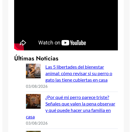
Últimas Noticias
Las 5 libertades del bienestar
animal: cómo revisar si su perro o
gato las tiene cubiertas en casa
03/08/2026
¿Por qué mi perro parece triste?
Señales que valen la pena observar
y qué puede hacer una familia en
casa
03/08/2026