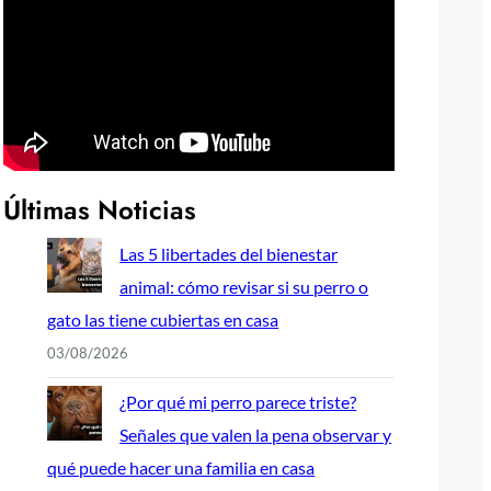
Últimas Noticias
Las 5 libertades del bienestar
animal: cómo revisar si su perro o
gato las tiene cubiertas en casa
03/08/2026
¿Por qué mi perro parece triste?
Señales que valen la pena observar y
qué puede hacer una familia en casa