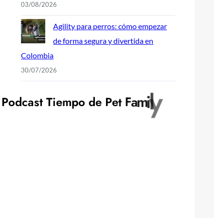
03/08/2026
Agility para perros: cómo empezar
de forma segura y divertida en
Colombia
30/07/2026
P
o
d
c
a
s
t
T
i
e
m
p
o
d
e
P
e
t
F
a
m
i
l
y