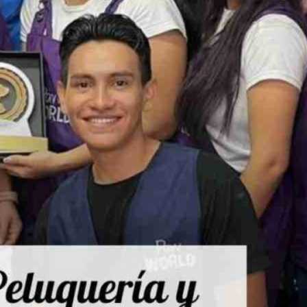
Publicidad
Social Media
TikTok
WhatsApp
Instagram
Spotify
YouTube
Facebook
Twitter
Clic para suscribirte a la revista
Revista