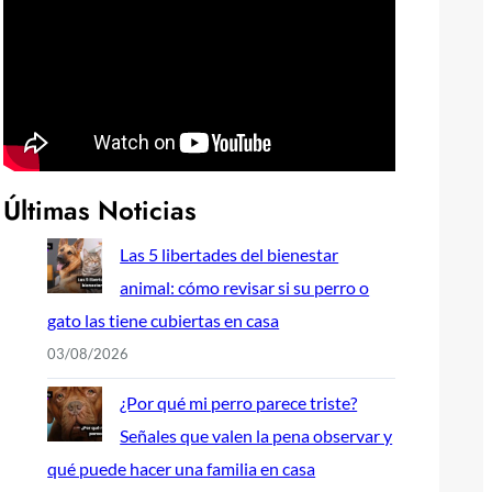
Últimas Noticias
Las 5 libertades del bienestar
animal: cómo revisar si su perro o
gato las tiene cubiertas en casa
03/08/2026
¿Por qué mi perro parece triste?
Señales que valen la pena observar y
qué puede hacer una familia en casa