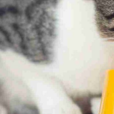
Publicidad
Social Media
TikTok
WhatsApp
Instagram
Spotify
YouTube
Facebook
Twitter
Clic para suscribirte a la revista
Revista