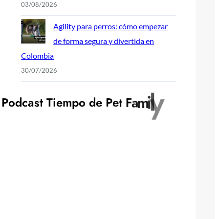
03/08/2026
Agility para perros: cómo empezar
de forma segura y divertida en
Colombia
30/07/2026
P
o
d
c
a
s
t
T
i
e
m
p
o
d
e
P
e
t
F
a
m
i
l
y