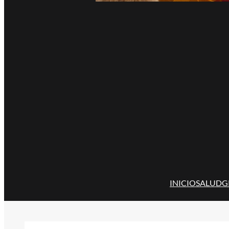
INICIO
SALUD
G