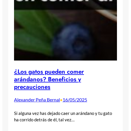
¿Los gatos pueden comer
arándanos? Beneficios y
precauciones
Alexander Peña Bernal
16/05/2025
•
Si alguna vez has dejado caer un arándano y tu gato
ha corrido detrás de él, tal vez…