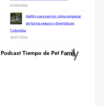
03/08/2026
Agility para perros: cómo empezar
de forma segura y divertida en
Colombia
30/07/2026
P
o
d
c
a
s
t
T
i
e
m
p
o
d
e
P
e
t
F
a
m
i
l
y