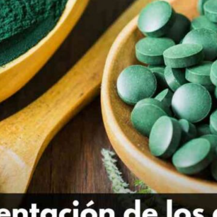
Publicidad
Social Media
TikTok
WhatsApp
Instagram
Spotify
YouTube
Facebook
Twitter
Clic para suscribirte a la revista
Revista