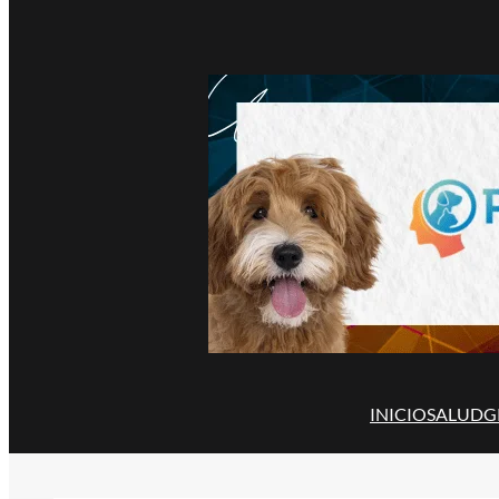
INICIO
SALUD
G