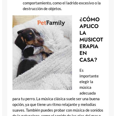
comportamiento, como el ladrido excesivo o la
destrucción de objetos.
¿CÓMO
APLICO
LA
MUSICOT
ERAPIA
EN
CASA?
Es
importante
elegir la
música
adecuada
para tu perro. La música clásica suele ser una buena
opción, ya que tiene un ritmo relajante y melodías
suaves. También puedes probar con música de sonidos
de la naturaleza, como el sonido de las olas del mar o