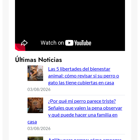
Últimas Noticias
Las 5 libertades del bienestar
animal: cómo revisar si su perro o
gato las tiene cubiertas en casa
03/08/2026
¿Por qué mi perro parece triste?
Señales que valen la pena observar
y qué puede hacer una familia en
casa
03/08/2026
Agility para perros: cómo empezar