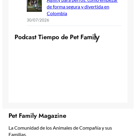
de forma segura y divertida en
Colombia
30/07/2026
y
l
i
P
o
d
c
a
s
t
T
i
e
m
p
o
d
e
P
e
t
F
a
m
Pet Family Magazine
La Comunidad de los Animales de Compañía y sus
Familias.