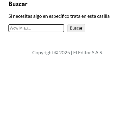
Buscar
Si necesitas algo en específico trata en esta casilla
B
Buscar
u
s
c
Copyright © 2025 | El Editor S.A.S.
a
r