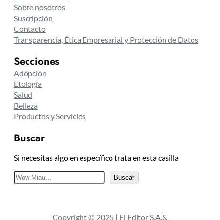
Sobre nosotros
Suscripción
Contacto
Transparencia, Ética Empresarial y Protección de Datos
Secciones
Adópción
Etología
Salud
Belleza
Productos y Servicios
Buscar
Si necesitas algo en específico trata en esta casilla
B
Buscar
u
s
c
Copyright © 2025 | El Editor S.A.S.
a