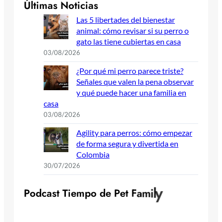
Últimas Noticias
Las 5 libertades del bienestar
animal: cómo revisar si su perro o
gato las tiene cubiertas en casa
03/08/2026
¿Por qué mi perro parece triste?
Señales que valen la pena observar
y qué puede hacer una familia en
casa
03/08/2026
Agility para perros: cómo empezar
de forma segura y divertida en
Colombia
30/07/2026
y
l
i
m
P
o
d
c
a
s
t
T
i
e
m
p
o
d
e
P
e
t
F
a