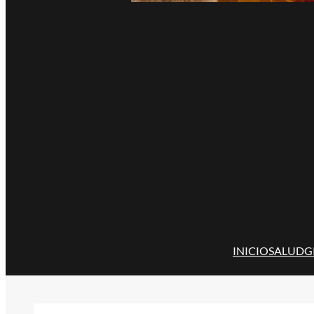
INICIO
SALUD
G