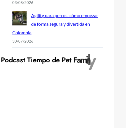
03/08/2026
Agility para perros: cómo empezar
de forma segura y divertida en
Colombia
30/07/2026
P
o
d
c
a
s
t
T
i
e
m
p
o
d
e
P
e
t
F
a
m
i
l
y