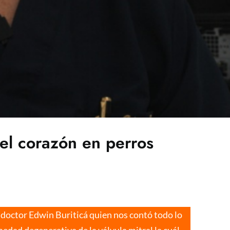
el corazón en perros
 doctor Edwin Buriticá quien nos contó todo lo
edad degenerativa de la válvula mitral la cuál