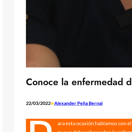
Conoce la enfermedad d
•
22/03/2022
Alexander Peña Bernal
ara esta ocasión hablamos con el
que se debe saber sobre la enferm