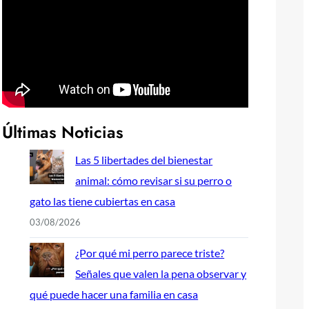
Últimas Noticias
Las 5 libertades del bienestar
animal: cómo revisar si su perro o
gato las tiene cubiertas en casa
03/08/2026
¿Por qué mi perro parece triste?
Señales que valen la pena observar y
qué puede hacer una familia en casa