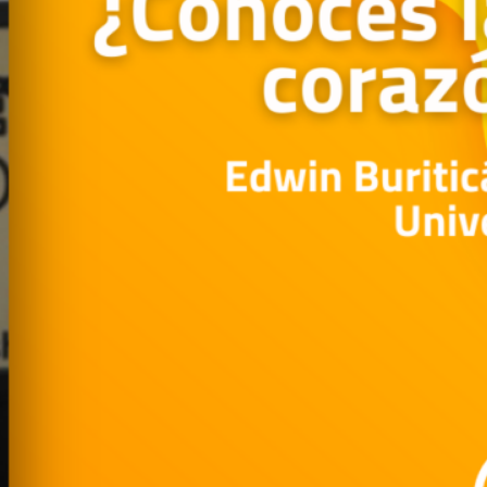
Publicidad
Social Media
TikTok
WhatsApp
Instagram
Spotify
YouTube
Facebook
Twitter
Clic para suscribirte a la revista
Revista