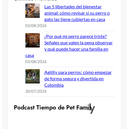
Las 5 libertades del bienestar
animal: cómo revisar si su perro o
gato las tiene cubiertas en casa
03/08/2026
¿Por qué mi perro parece triste?
Señales que valen la pena observar
y qué puede hacer una familia en
casa
03/08/2026
Agility para perros: cómo empezar
de forma segura y divertida en
Colombia
30/07/2026
y
l
i
m
a
P
o
d
c
a
s
t
T
i
e
m
p
o
d
e
P
e
t
F