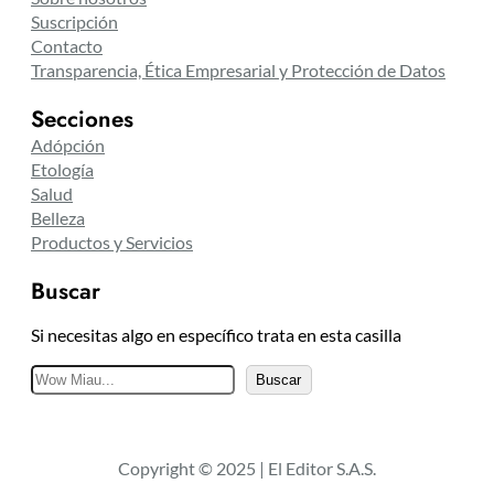
Suscripción
Contacto
Transparencia, Ética Empresarial y Protección de Datos
Secciones
Adópción
Etología
Salud
Belleza
Productos y Servicios
Buscar
Si necesitas algo en específico trata en esta casilla
B
Buscar
u
s
c
Copyright © 2025 | El Editor S.A.S.
a