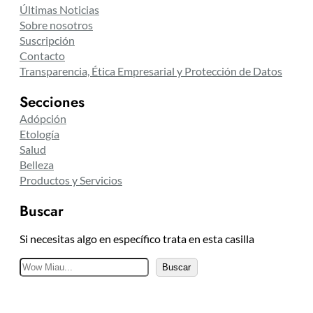
Últimas Noticias
Sobre nosotros
Suscripción
Contacto
Transparencia, Ética Empresarial y Protección de Datos
Secciones
Adópción
Etología
Salud
Belleza
Productos y Servicios
Buscar
Si necesitas algo en específico trata en esta casilla
B
Buscar
u
s
c