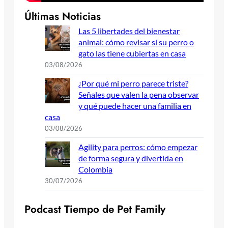
Últimas Noticias
Las 5 libertades del bienestar
animal: cómo revisar si su perro o
gato las tiene cubiertas en casa
03/08/2026
¿Por qué mi perro parece triste?
Señales que valen la pena observar
y qué puede hacer una familia en
casa
03/08/2026
Agility para perros: cómo empezar
de forma segura y divertida en
Colombia
30/07/2026
P
o
d
c
a
s
t
T
i
e
m
p
o
d
e
P
e
t
F
a
m
i
l
y