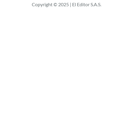
Copyright © 2025 | El Editor S.A.S.
a
r