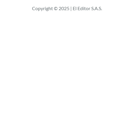
c
Copyright © 2025 | El Editor S.A.S.
a
r