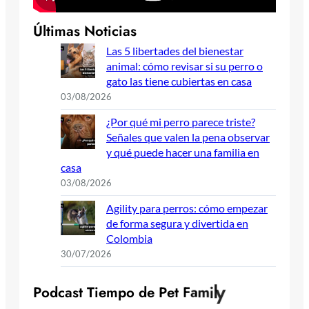
Últimas Noticias
Las 5 libertades del bienestar
animal: cómo revisar si su perro o
gato las tiene cubiertas en casa
03/08/2026
¿Por qué mi perro parece triste?
Señales que valen la pena observar
y qué puede hacer una familia en
casa
03/08/2026
Agility para perros: cómo empezar
de forma segura y divertida en
Colombia
30/07/2026
P
o
d
c
a
s
t
T
i
e
m
p
o
d
e
P
e
t
F
a
m
i
l
y