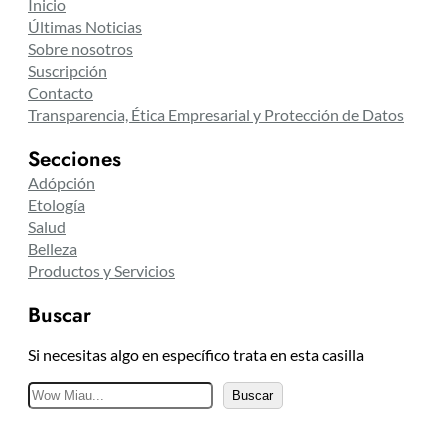
Inicio
Últimas Noticias
Sobre nosotros
Suscripción
Contacto
Transparencia, Ética Empresarial y Protección de Datos
Secciones
Adópción
Etología
Salud
Belleza
Productos y Servicios
Buscar
Si necesitas algo en específico trata en esta casilla
B
Buscar
u
s