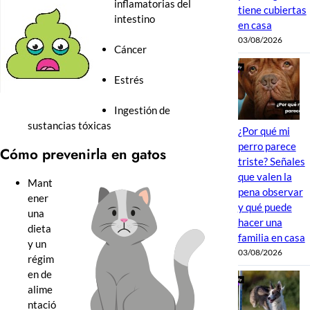
inflamatorias del
tiene cubiertas
intestino
en casa
03/08/2026
Cáncer
Estrés
Ingestión de
sustancias tóxicas
¿Por qué mi
perro parece
Cómo prevenirla en gatos
triste? Señales
que valen la
Mant
pena observar
ener
y qué puede
una
hacer una
dieta
familia en casa
y un
03/08/2026
régim
en de
alime
ntació