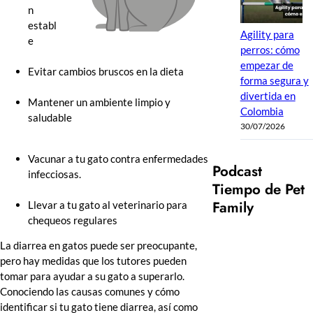
n
establ
Agility para
e
perros: cómo
empezar de
Evitar cambios bruscos en la dieta
forma segura y
divertida en
Mantener un ambiente limpio y
Colombia
saludable
30/07/2026
Vacunar a tu gato contra enfermedades
Podcast
infecciosas.
Tiempo de Pet
Family
Llevar a tu gato al veterinario para
chequeos regulares
La diarrea en gatos puede ser preocupante,
pero hay medidas que los tutores pueden
tomar para ayudar a su gato a superarlo.
Conociendo las causas comunes y cómo
identificar si tu gato tiene diarrea, así como