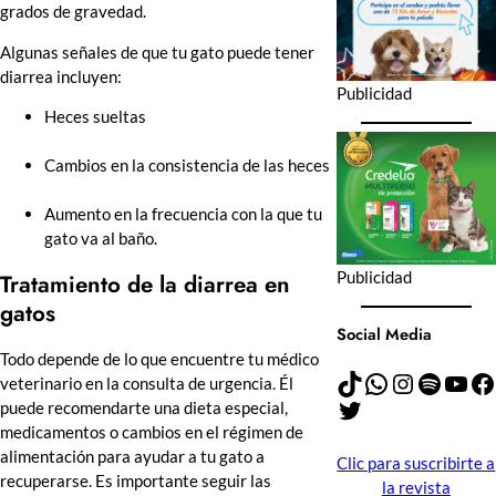
grados de gravedad.
Algunas señales de que tu gato puede tener
diarrea incluyen:
Publicidad
Heces sueltas
Cambios en la consistencia de las heces
Aumento en la frecuencia con la que tu
gato va al baño.
Publicidad
Tratamiento de la diarrea en
gatos
Social Media
Todo depende de lo que encuentre tu médico
TikTok
WhatsApp
Instagram
Spotify
YouTube
Facebook
veterinario en la consulta de urgencia. Él
Twitter
puede recomendarte una dieta especial,
medicamentos o cambios en el régimen de
alimentación para ayudar a tu gato a
Clic para suscribirte a
recuperarse. Es importante seguir las
la revista