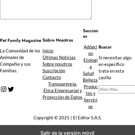
Seccion
es
Sobre Nosotros
Pet Family Magazine
Buscar
Adópci
Inicio
La Comunidad de los
ón
Últimas Noticias
Animales de
Si necesitas algo
Etologí
Sobre nosotros
Compañía y sus
en específico
a
Suscripción
Familias.
trata en esta
Salud
Contacto
casilla
Belleza
Transparencia,
Produc
Instagram
Twitter
B
Ética Empresarial y
tos y
u
Protección de Datos
Servici
s
os
c
a
Copyright © 2025 | El Editor S.A.S.
r
Salir de la versión móvil