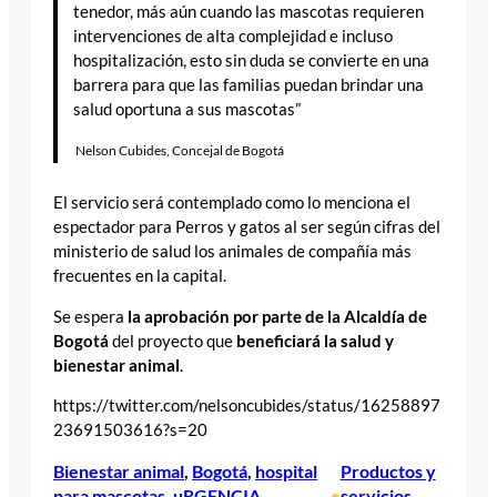
tenedor, más aún cuando las mascotas requieren
intervenciones de alta complejidad e incluso
hospitalización, esto sin duda se convierte en una
barrera para que las familias puedan brindar una
salud oportuna a sus mascotas”
Nelson Cubides, Concejal de Bogotá
El servicio será contemplado como lo menciona el
espectador para Perros y gatos al ser según cifras del
ministerio de salud los animales de compañía más
frecuentes en la capital.
Se espera
la aprobación por parte de la
Alcaldía de
Bogotá
del proyecto que
beneficiará la salud y
bienestar animal
.
https://twitter.com/nelsoncubides/status/16258897
23691503616?s=20
Bienestar animal
, 
Bogotá
, 
hospital
Productos y
para mascotas
, 
uRGENCIA
servicios
, 
•