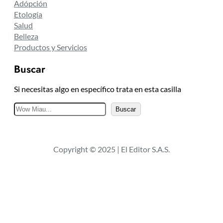
Adópción
Etología
Salud
Belleza
Productos y Servicios
Buscar
Si necesitas algo en específico trata en esta casilla
B
Buscar
u
s
c
Copyright © 2025 | El Editor S.A.S.
a
r