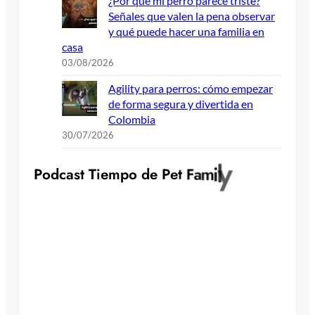
¿Por qué mi perro parece triste?
Señales que valen la pena observar
y qué puede hacer una familia en
casa
03/08/2026
Agility para perros: cómo empezar
de forma segura y divertida en
Colombia
30/07/2026
P
o
d
c
a
s
t
T
i
e
m
p
o
d
e
P
e
t
F
a
m
i
l
y