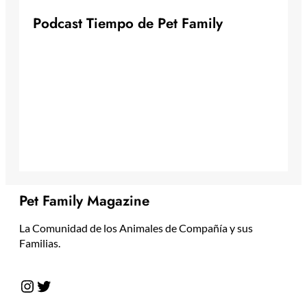
P
o
d
c
a
s
t
T
i
e
m
p
o
d
e
P
e
t
F
a
m
i
l
y
Pet Family Magazine
La Comunidad de los Animales de Compañía y sus
Familias.
Instagram
Twitter