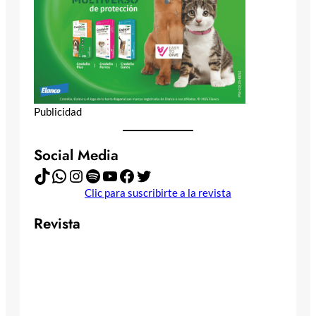
Publicidad
Social Media
TikTok
WhatsApp
Instagram
Spotify
YouTube
Facebook
Twitter
Clic para suscribirte a la revista
Revista