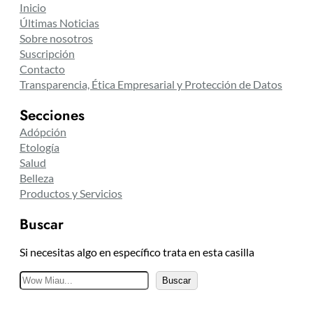
Inicio
Últimas Noticias
Sobre nosotros
Suscripción
Contacto
Transparencia, Ética Empresarial y Protección de Datos
Secciones
Adópción
Etología
Salud
Belleza
Productos y Servicios
Buscar
Si necesitas algo en específico trata en esta casilla
B
Buscar
u
s