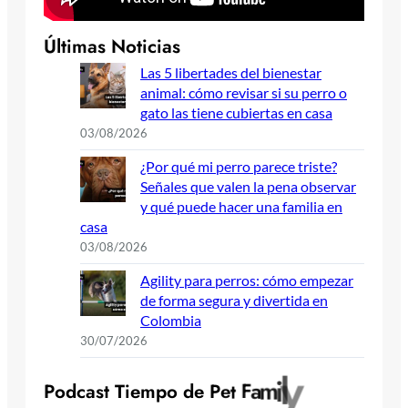
Últimas Noticias
Las 5 libertades del bienestar
animal: cómo revisar si su perro o
gato las tiene cubiertas en casa
03/08/2026
¿Por qué mi perro parece triste?
Señales que valen la pena observar
y qué puede hacer una familia en
casa
03/08/2026
Agility para perros: cómo empezar
de forma segura y divertida en
Colombia
30/07/2026
y
l
i
m
P
o
d
c
a
s
t
T
i
e
m
p
o
d
e
P
e
t
F
a