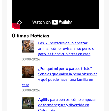
Últimas Noticias
Las 5 libertades del bienestar
animal: cómo revisar si su perro o
gato las tiene cubiertas en casa
03/08/2026
¿Por qué mi perro parece triste?
Señales que valen la pena observar
y qué puede hacer una familia en
casa
03/08/2026
Agility para perros: cómo empezar
de forma segura y divertida en
Colombia