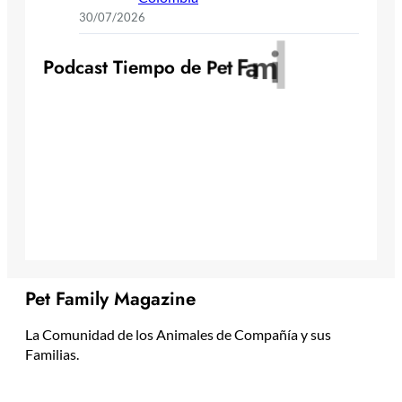
30/07/2026
y
l
i
m
a
P
o
d
c
a
s
t
T
i
e
m
p
o
d
e
P
e
t
F
Pet Family Magazine
La Comunidad de los Animales de Compañía y sus
Familias.