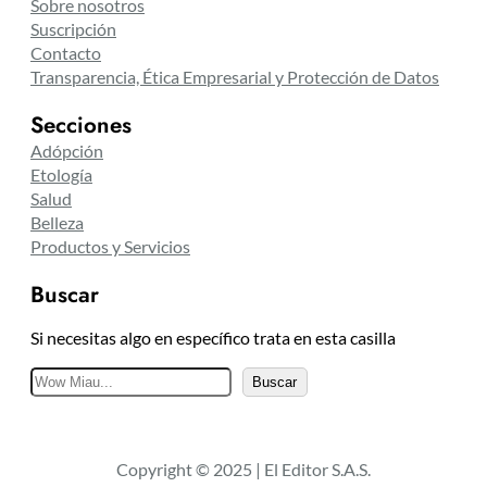
Sobre nosotros
Suscripción
Contacto
Transparencia, Ética Empresarial y Protección de Datos
Secciones
Adópción
Etología
Salud
Belleza
Productos y Servicios
Buscar
Si necesitas algo en específico trata en esta casilla
B
Buscar
u
s
c
Copyright © 2025 | El Editor S.A.S.
a