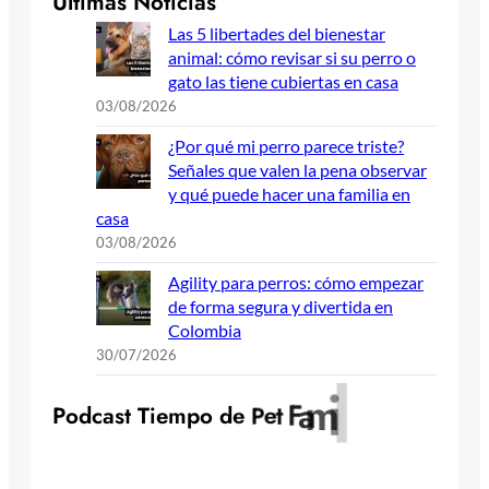
Últimas Noticias
Las 5 libertades del bienestar
animal: cómo revisar si su perro o
gato las tiene cubiertas en casa
03/08/2026
¿Por qué mi perro parece triste?
Señales que valen la pena observar
y qué puede hacer una familia en
casa
03/08/2026
Agility para perros: cómo empezar
de forma segura y divertida en
Colombia
30/07/2026
y
l
i
m
a
F
t
e
P
o
d
c
a
s
t
T
i
e
m
p
o
d
e
P