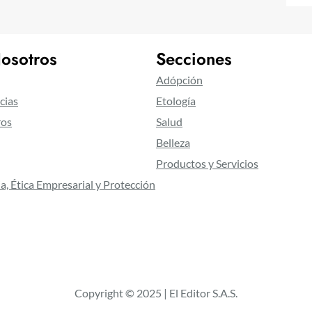
osotros
Secciones
Adópción
cias
Etología
ros
Salud
Belleza
Productos y Servicios
a, Ética Empresarial y Protección
Copyright © 2025 | El Editor S.A.S.