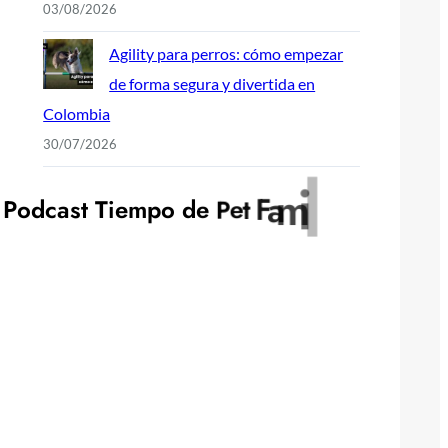
03/08/2026
Agility para perros: cómo empezar
de forma segura y divertida en
Colombia
30/07/2026
y
l
i
m
a
P
o
d
c
a
s
t
T
i
e
m
p
o
d
e
P
e
t
F