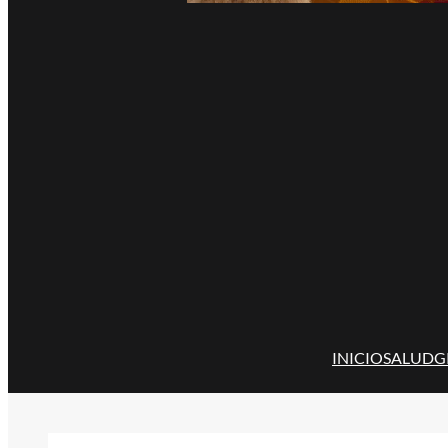
INICIO
SALUD
G