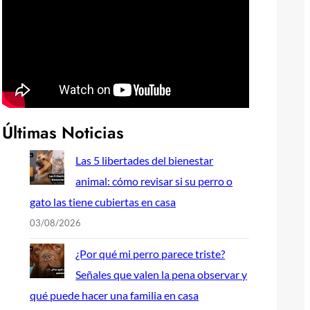
Últimas Noticias
Las 5 libertades del bienestar
animal: cómo revisar si su perro o
gato las tiene cubiertas en casa
03/08/2026
¿Por qué mi perro parece triste?
Señales que valen la pena observar y
qué puede hacer una familia en casa