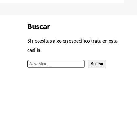
Buscar
Si necesitas algo en específico trata en esta
casilla
B
Buscar
u
s
c
a
r