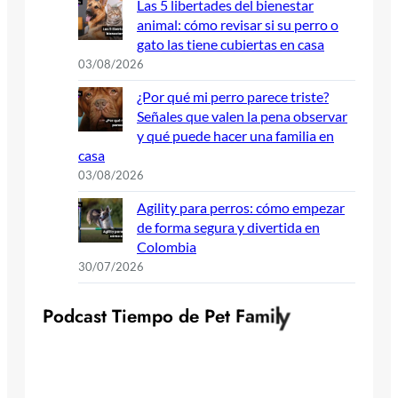
Las 5 libertades del bienestar
animal: cómo revisar si su perro o
gato las tiene cubiertas en casa
03/08/2026
¿Por qué mi perro parece triste?
Señales que valen la pena observar
y qué puede hacer una familia en
casa
03/08/2026
Agility para perros: cómo empezar
de forma segura y divertida en
Colombia
30/07/2026
P
o
d
c
a
s
t
T
i
e
m
p
o
d
e
P
e
t
F
a
m
i
l
y