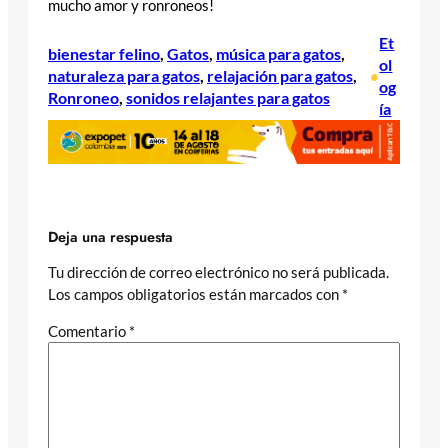
mucho amor y ronroneos!
Et
bienestar felino
, 
Gatos
, 
música para gatos
, 
ol
naturaleza para gatos
, 
relajación para gatos
, 
•
og
Ronroneo
, 
sonidos relajantes para gatos
ía
Deja una respuesta
Tu dirección de correo electrónico no será publicada.
Los campos obligatorios están marcados con
*
Comentario
*