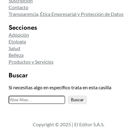
Suscripción
Contacto
Transparencia, Ética Empresarial y Protección de Datos
Secciones
Adópción
Etología
Salud
Belleza
Productos y Servicios
Buscar
Si necesitas algo en específico trata en esta casilla
B
Buscar
u
s
c
Copyright © 2025 | El Editor S.A.S.
a
r