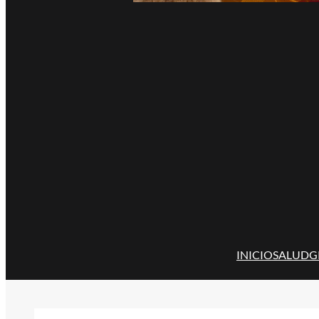
INICIO
SALUD
G