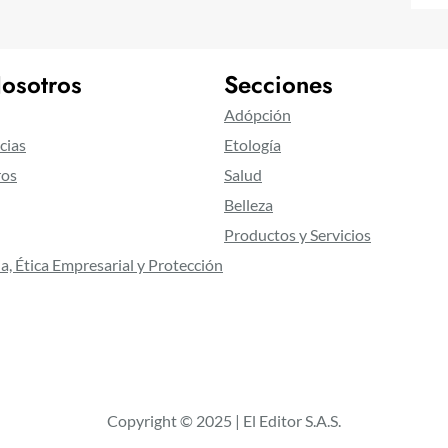
osotros
Secciones
Adópción
cias
Etología
ros
Salud
Belleza
Productos y Servicios
a, Ética Empresarial y Protección
Copyright © 2025 | El Editor S.A.S.