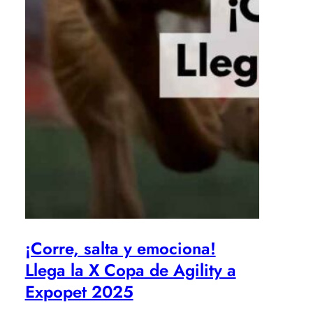
¡Corre, salta y emociona!
Llega la X Copa de Agility a
Expopet 2025