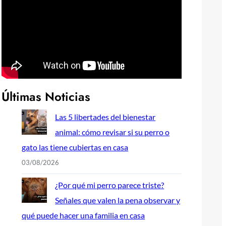
Últimas Noticias
Las 5 libertades del bienestar
animal: cómo revisar si su perro o
gato las tiene cubiertas en casa
03/08/2026
¿Por qué mi perro parece triste?
Señales que valen la pena observar y
qué puede hacer una familia en casa