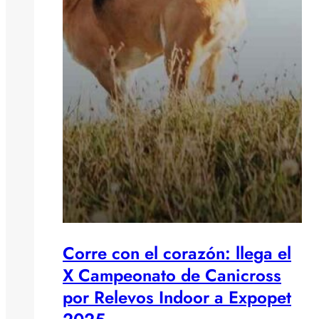
Corre con el corazón: llega el
X Campeonato de Canicross
por Relevos Indoor a Expopet