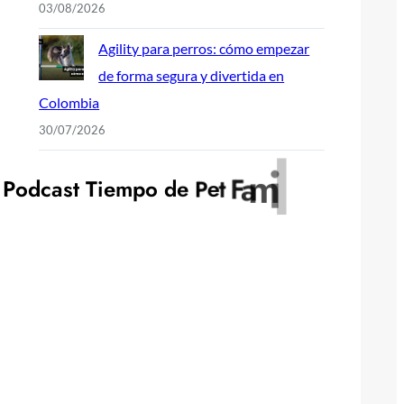
03/08/2026
Agility para perros: cómo empezar
de forma segura y divertida en
Colombia
30/07/2026
y
l
i
P
o
d
c
a
s
t
T
i
e
m
p
o
d
e
P
e
t
F
a
m