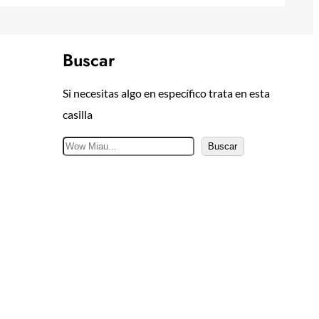
Buscar
Si necesitas algo en específico trata en esta
casilla
B
Buscar
u
s
c
a
r