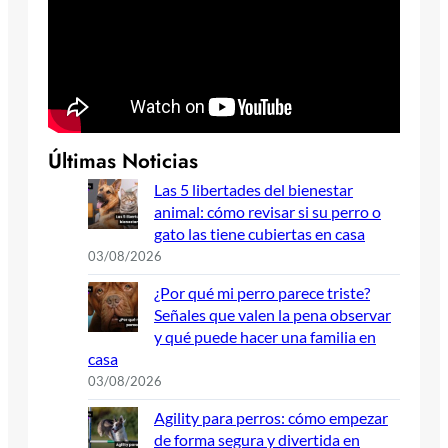
Últimas Noticias
Las 5 libertades del bienestar
animal: cómo revisar si su perro o
gato las tiene cubiertas en casa
03/08/2026
¿Por qué mi perro parece triste?
Señales que valen la pena observar
y qué puede hacer una familia en
casa
03/08/2026
Agility para perros: cómo empezar
de forma segura y divertida en