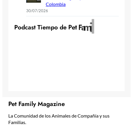
Colombia
30/07/2026
y
l
i
m
a
F
t
P
o
d
c
a
s
t
T
i
e
m
p
o
d
e
P
e
Pet Family Magazine
La Comunidad de los Animales de Compañía y sus
Familias.