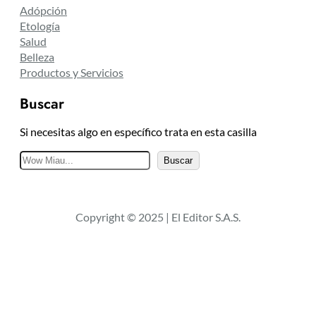
Adópción
Etología
Salud
Belleza
Productos y Servicios
Buscar
Si necesitas algo en específico trata en esta casilla
B
Buscar
u
s
c
Copyright © 2025 | El Editor S.A.S.
a
r