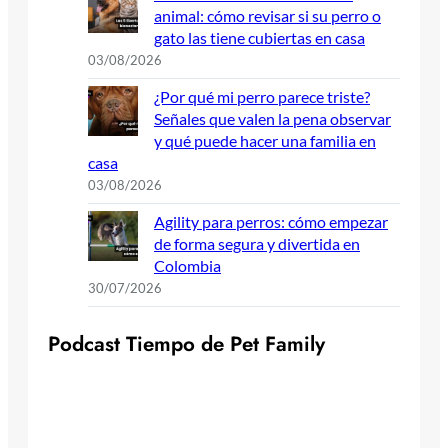
animal: cómo revisar si su perro o
gato las tiene cubiertas en casa
03/08/2026
¿Por qué mi perro parece triste?
Señales que valen la pena observar
y qué puede hacer una familia en
casa
03/08/2026
Agility para perros: cómo empezar
de forma segura y divertida en
Colombia
30/07/2026
P
o
d
c
a
s
t
T
i
e
m
p
o
d
e
P
e
t
F
a
m
i
l
y