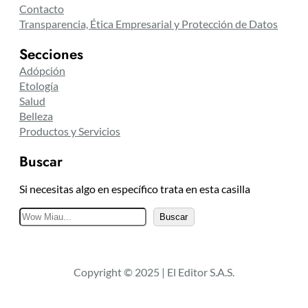
Contacto
Transparencia, Ética Empresarial y Protección de Datos
Secciones
Adópción
Etología
Salud
Belleza
Productos y Servicios
Buscar
Si necesitas algo en específico trata en esta casilla
B
Buscar
u
s
c
Copyright © 2025 | El Editor S.A.S.
a
r