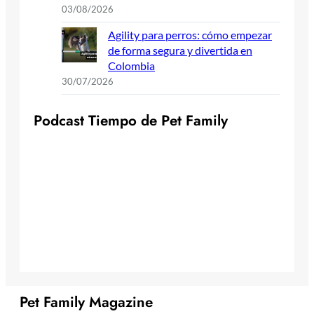
03/08/2026
Agility para perros: cómo empezar
de forma segura y divertida en
Colombia
30/07/2026
P
o
d
c
a
s
t
T
i
e
m
p
o
d
e
P
e
t
F
a
m
i
l
y
Pet Family Magazine