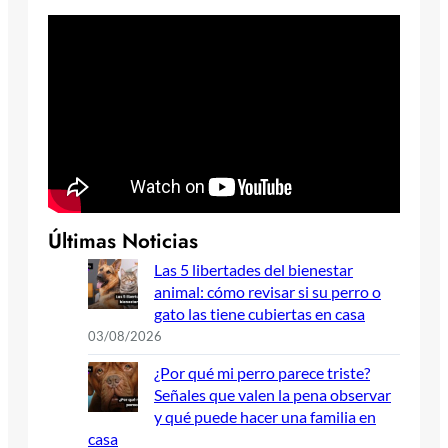
Últimas Noticias
Las 5 libertades del bienestar
animal: cómo revisar si su perro o
gato las tiene cubiertas en casa
03/08/2026
¿Por qué mi perro parece triste?
Señales que valen la pena observar
y qué puede hacer una familia en
casa