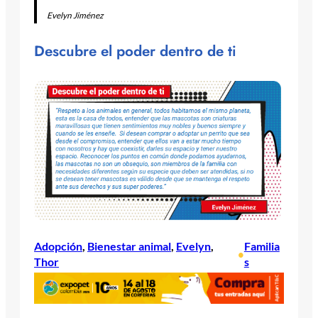
Evelyn Jiménez
Descubre el poder dentro de ti
Adopción
, 
Bienestar animal
, 
Evelyn
, 
Familia
•
Thor
s