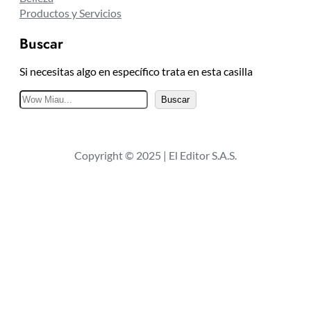
Productos y Servicios
Buscar
Si necesitas algo en específico trata en esta casilla
B
Buscar
u
s
c
Copyright © 2025 | El Editor S.A.S.
a
r