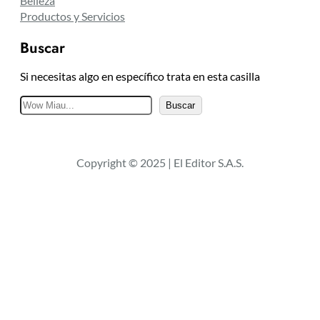
Belleza
Productos y Servicios
Buscar
Si necesitas algo en específico trata en esta casilla
B
Buscar
u
s
c
Copyright © 2025 | El Editor S.A.S.
a
r