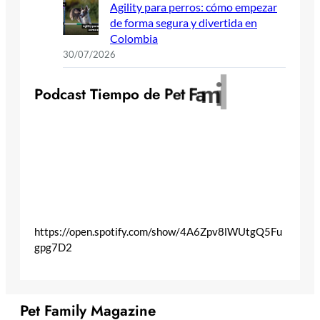
Agility para perros: cómo empezar
de forma segura y divertida en
Colombia
30/07/2026
y
l
i
m
a
F
t
P
o
d
c
a
s
t
T
i
e
m
p
o
d
e
P
e
https://open.spotify.com/show/4A6Zpv8lWUtgQ5Fu
gpg7D2
Pet Family Magazine