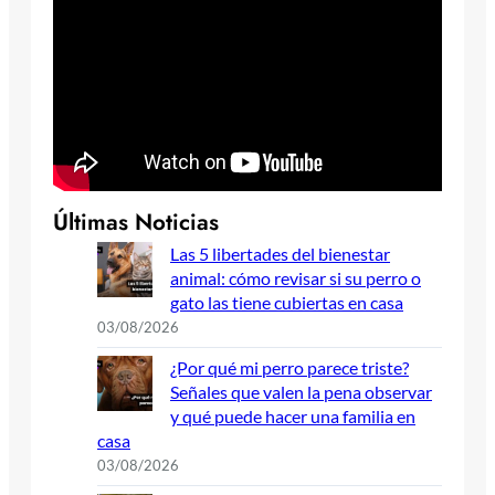
Últimas Noticias
Las 5 libertades del bienestar
animal: cómo revisar si su perro o
gato las tiene cubiertas en casa
03/08/2026
¿Por qué mi perro parece triste?
Señales que valen la pena observar
y qué puede hacer una familia en
casa
03/08/2026