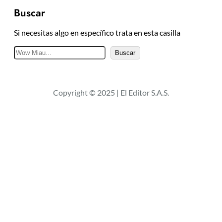
Buscar
Si necesitas algo en específico trata en esta casilla
B
Buscar
u
s
c
Copyright © 2025 | El Editor S.A.S.
a
r