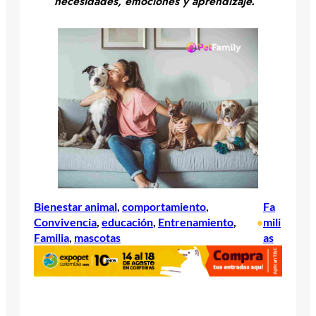
necesidades, emociones y aprendizaje.
Bienestar animal
, 
comportamiento
, 
Fa
Convivencia
, 
educación
, 
Entrenamiento
, 
mili
•
Familia
, 
mascotas
as