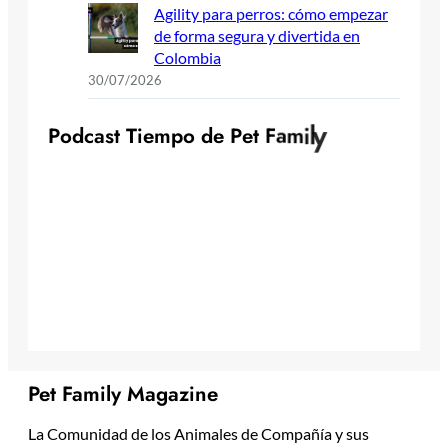
Agility para perros: cómo empezar
de forma segura y divertida en
Colombia
30/07/2026
y
l
i
m
P
o
d
c
a
s
t
T
i
e
m
p
o
d
e
P
e
t
F
a
Pet Family Magazine
La Comunidad de los Animales de Compañía y sus