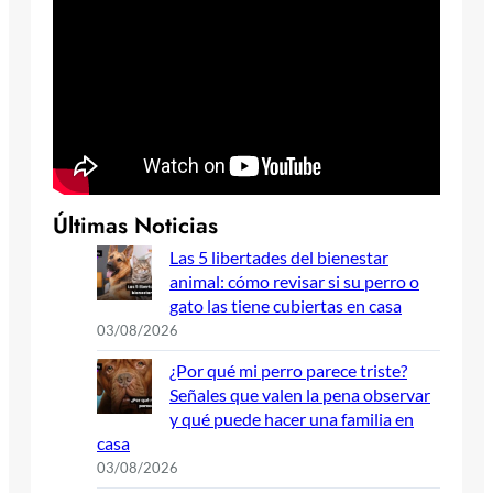
Últimas Noticias
Las 5 libertades del bienestar
animal: cómo revisar si su perro o
gato las tiene cubiertas en casa
03/08/2026
¿Por qué mi perro parece triste?
Señales que valen la pena observar
y qué puede hacer una familia en
casa
03/08/2026