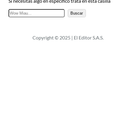
Si necesitas algo en específico trata en esta casilla
B
Buscar
u
s
c
Copyright © 2025 | El Editor S.A.S.
a
r