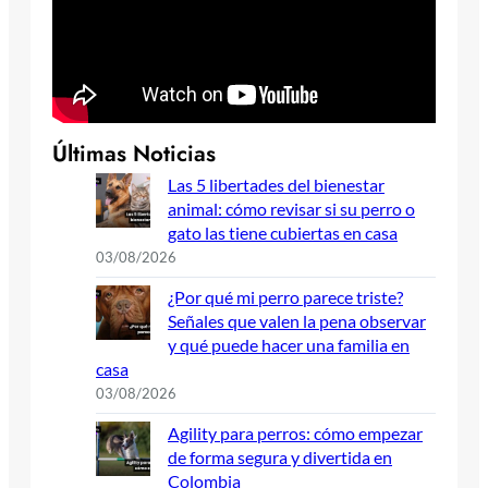
Últimas Noticias
Las 5 libertades del bienestar
animal: cómo revisar si su perro o
gato las tiene cubiertas en casa
03/08/2026
¿Por qué mi perro parece triste?
Señales que valen la pena observar
y qué puede hacer una familia en
casa
03/08/2026
Agility para perros: cómo empezar
de forma segura y divertida en
Colombia