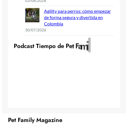
03/08/2026
Agility para perros: cómo empezar
de forma segura y divertida en
Colombia
30/07/2026
y
l
i
m
a
F
P
o
d
c
a
s
t
T
i
e
m
p
o
d
e
P
e
t
Pet Family Magazine