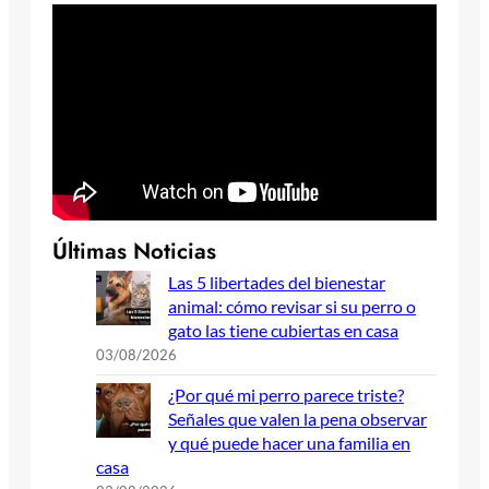
Últimas Noticias
Las 5 libertades del bienestar
animal: cómo revisar si su perro o
gato las tiene cubiertas en casa
03/08/2026
¿Por qué mi perro parece triste?
Señales que valen la pena observar
y qué puede hacer una familia en
casa