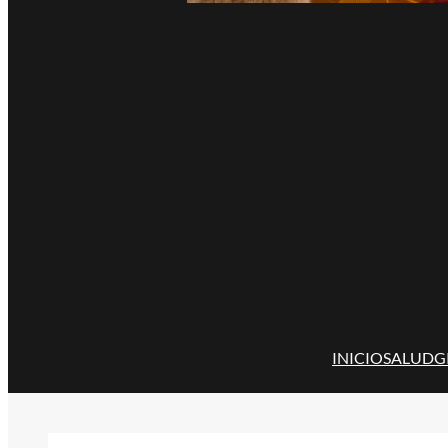
INICIO
SALUD
G