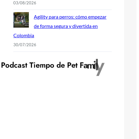
03/08/2026
Agility para perros: cómo empezar
de forma segura y divertida en
Colombia
30/07/2026
P
o
d
c
a
s
t
T
i
e
m
p
o
d
e
P
e
t
F
a
m
i
l
y