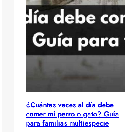
¿Cuántas veces al día debe
comer mi perro o gato? Guía
para familias multiespecie