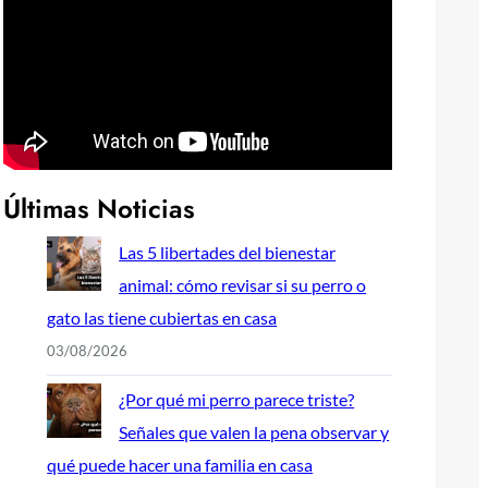
Últimas Noticias
Las 5 libertades del bienestar
animal: cómo revisar si su perro o
gato las tiene cubiertas en casa
03/08/2026
¿Por qué mi perro parece triste?
Señales que valen la pena observar y
qué puede hacer una familia en casa