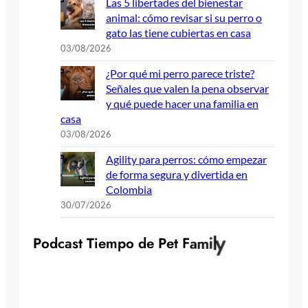
Las 5 libertades del bienestar
animal: cómo revisar si su perro o
gato las tiene cubiertas en casa
03/08/2026
¿Por qué mi perro parece triste?
Señales que valen la pena observar
y qué puede hacer una familia en
casa
03/08/2026
Agility para perros: cómo empezar
de forma segura y divertida en
Colombia
30/07/2026
y
l
P
o
d
c
a
s
t
T
i
e
m
p
o
d
e
P
e
t
F
a
m
i