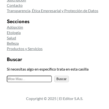
Contacto
Transparencia, Ética Empresarial y Protección de Datos
Secciones
Adópción
Etología
Salud
Belleza
Productos y Servicios
Buscar
Si necesitas algo en específico trata en esta casilla
B
Buscar
u
s
c
Copyright © 2025 | El Editor S.A.S.
a
r