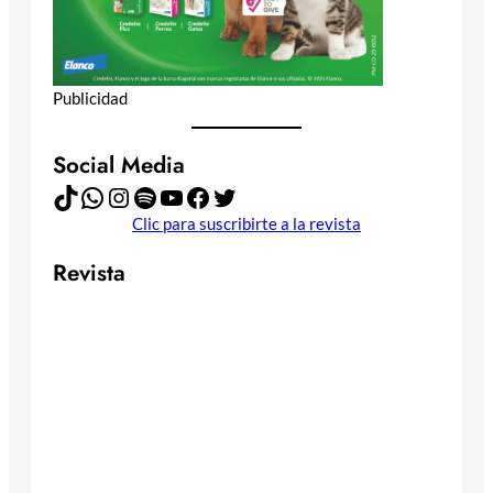
Publicidad
Social Media
TikTok
WhatsApp
Instagram
Spotify
YouTube
Facebook
Twitter
Clic para suscribirte a la revista
Revista