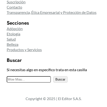
Suscripción
Contacto
Transparencia, Ética Empresarial y Protección de Datos
Secciones
Adópción
Etología
Salud
Belleza
Productos y Servicios
Buscar
Si necesitas algo en específico trata en esta casilla
B
Buscar
u
s
c
Copyright © 2025 | El Editor S.A.S.
a
r