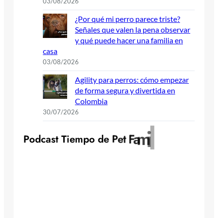
03/08/2026
¿Por qué mi perro parece triste?
Señales que valen la pena observar
y qué puede hacer una familia en
casa
03/08/2026
Agility para perros: cómo empezar
de forma segura y divertida en
Colombia
30/07/2026
y
l
i
m
P
o
d
c
a
s
t
T
i
e
m
p
o
d
e
P
e
t
F
a