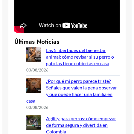
Últimas Noticias
Las 5 libertades del bienestar
animal: cómo revisar si su perro o
gato las tiene cubiertas en casa
03/08/2026
¿Por qué mi perro parece triste?
Señales que valen la pena observar
y qué puede hacer una familia en
casa
03/08/2026
Agility para perros: cómo empezar
de forma segura y divertida en
Colombia