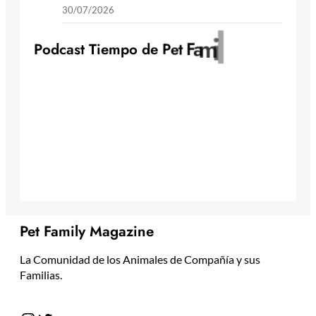
30/07/2026
y
l
i
m
a
F
t
P
o
d
c
a
s
t
T
i
e
m
p
o
d
e
P
e
Pet Family Magazine
La Comunidad de los Animales de Compañía y sus
Familias.